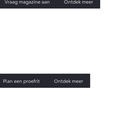
Vraag magazine aan
Ontdek meer
Plan een proefrit
Ontdek meer