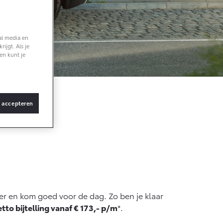
anaf € 36.495,-
al media en
ijgt. Als je
Z4X Touring
en kunt je
ATTERIJ-ELEKTRISCH
s accepteren
anaf € 48.995,-
roace Verso
ATTERIJ-ELEKTRISCH
ver en kom goed voor de dag. Zo ben je klaar
tto bijtelling vanaf € 173,- p/m
*.