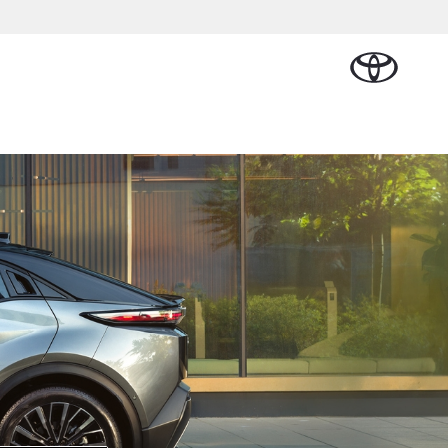
Plan een proefrit
Schade melden
Contact en
Plan een
Onderdelen &
Oplaadservice
Bedrijfswagens
Route
proefrit
rban Cruiser
Accessoires
ATTERIJ-ELEKTRISCH
Vraag een brochure aan
Werkplaatsafspraak
lan
l Lease
Thuislaadpakketten
Bedrijfswagens op
Vraag een
maken
Onderdelen
maat
brochure
nal Lease
Laadpas
aan
Accessoires
Financieren of
Bekijk de verwachte
Energie en slim
Contact en
modellen
leasen
Route
Banden
laden
Contact en
Verzekeren
anaf € 32.995,-
Route
oyota C-HR
OK ALS PLUG-IN
YBRIDE