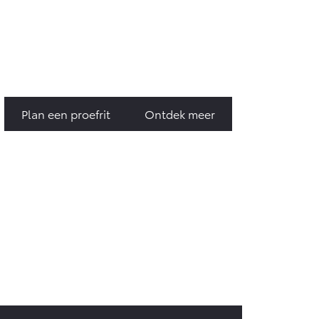
anaf € 55.950,-
Plan een proefrit
Ontdek meer