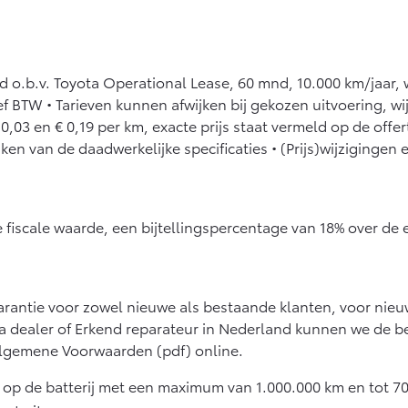
nd o.b.v. Toyota Operational Lease, 60 mnd, 10.000 km/jaar,
ief BTW • Tarieven kunnen afwijken bij gekozen uitvoering, wi
 0,03 en € 0,19 per km, exacte prijs staat vermeld op de off
jken van de daadwerkelijke specificaties • (Prijs)wijziging
e fiscale waarde, een bijtellingspercentage van 18% over de 
 garantie voor zowel nieuwe als bestaande klanten, voor nie
a dealer of Erkend reparateur in Nederland kunnen we de b
Algemene Voorwaarden (pdf) online.
e op de batterij met een maximum van 1.000.000 km en tot 70