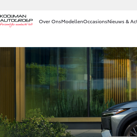
Over Ons
Modellen
Occasions
Nieuws & Act
Ons bedrijf
Aygo X
HYBRIDE
Ons bedrijf
Contact en
Route
Vacatures
Vanaf € 23.750,-
Klantbeoordelingen
Corolla Hatchback
HYBRIDE