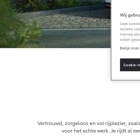
Wij gebru
Vanaf € 33.495,-
Deze website
reclame cook
Toyota C-HR+
hiermee akk
BATTERIJ-ELEKTRISCH
indien gewe
Bekijk onze 
Cookie-i
Vanaf € 37.995,-
Mirai
WATERSTOF-
ELEKTRISCH
Vertrouwd, zorgeloos en vol rijplezier, zoa
voor het echte werk. Je rijdt al 