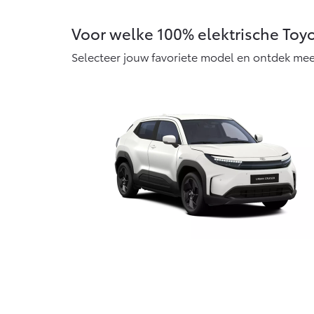
Vanaf € 76.695,-
Voor welke 100% elektrische Toyot
Proace Max (excl.
BTW)
Selecteer jouw favoriete model en ontdek mee
OOK ALS BATTERIJ-
ELEKTRISCH
Vanaf € 46.301,-