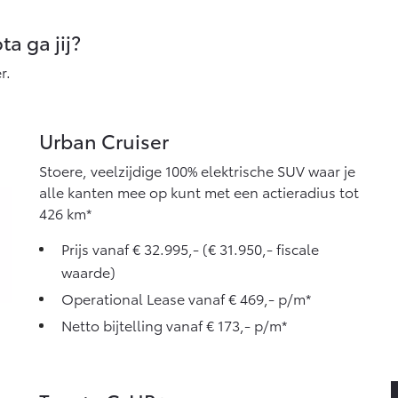
Vanaf € 27.945,-
Vanaf € 37.500,-
V
a ga jij?
Hilux (excl. BTW)
Land Cruiser (excl.
OOK ALS BATTERIJ-
BTW)
r.
ELEKTRISCH
Urban Cruiser
Stoere, veelzijdige 100% elektrische SUV waar je
Vanaf € 56.570,-
Vanaf € 89.986,-
alle kanten mee op kunt met een actieradius tot
426 km*
Prijs vanaf € 32.995,- (€ 31.950,- fiscale
waarde)
Operational Lease vanaf € 469,- p/m*
Netto bijtelling vanaf € 173,- p/m*