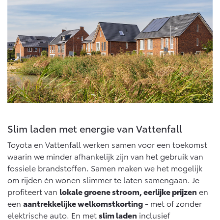
Vanaf € 46.301,-
Vanaf € 56.570,-
Land Cruiser (excl. BTW)
Vanaf € 89.986,-
Slim laden met energie van Vattenfall
Toyota en Vattenfall werken samen voor een toekomst
waarin we minder afhankelijk zijn van het gebruik van
fossiele brandstoffen. Samen maken we het mogelijk
om rijden én wonen slimmer te laten samengaan. Je
profiteert van
lokale groene stroom, eerlijke prijzen
en
een
aantrekkelijke welkomstkorting
- met of zonder
elektrische auto. En met
slim laden
inclusief