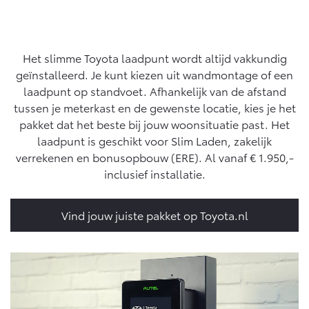
Yaris Cross
Urban Cruiser
Werkplaatsafspraak
Zakelijk
HYBRIDE
BATTERIJ-ELEKTRISCH
Private Lease
Onderhoud op Maat
Het slimme Toyota laadpunt wordt altijd vakkundig
APK
geïnstalleerd. Je kunt kiezen uit wandmontage of een
Wat is Private Lease?
Zakelijk
Werkplaatsafspraak maken
laadpunt op standvoet. Afhankelijk van de afstand
Airco check
Bereken je maandbedrag
tussen je meterkast en de gewenste locatie, kies je het
Vakantiecheck
Private Lease voor ZZP
Toyota voor de zaak
pakket dat het beste bij jouw woonsituatie past. Het
Contact en Route
Hybride Zekerheid Controle
Vanaf € 31.895,-
Vanaf € 32.995,-
laadpunt is geschikt voor Slim Laden, zakelijk
Leaserijder
Toyota handleidingen
verrekenen en bonusopbouw (ERE). Al vanaf € 1.950,-
ZZP
Financieren
Schade melden
Toyota Service Informatie (SIL)
inclusief installatie.
Wagenparkbeheer
Corolla Hatchback
Corolla Touring Sports
HYBRIDE
HYBRIDE
Toyota Betaalplan
Contact zakelijke markt
Plan een proefrit
Vind jouw juiste pakket op Toyota.nl
Schade & Garantie
Vraag een brochure aan
Oplaadservice
Leasen
Toyota Pechhulp
Schade & Glasherstel
Thuislaadpakketten
Financial Lease
Bekijk de verwachte modellen
10 jaar Toyota garantie
Vanaf € 33.495,-
Vanaf € 35.495,-
Laadpas
Operational Lease