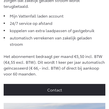
zorgen dat zakelijk geladen stroom wordt
Vanaf € 76.695,-
Vanaf € 27.945,-
terugbetaald.
Mijn Vattenfall laden account
Proace (excl. BTW)
Proace Verso
OOK ALS BATTERIJ-
BATTERIJ-ELEKTRISCH
24/7 service op afstand
ELEKTRISCH
koppelen van extra laadpassen of gastgebruik
automatisch verrekenen van zakelijk geladen
stroom
Het abonnement bedraagt per maand €5,50 incl. BTW
Vanaf € 37.500,-
Vanaf € 55.950,-
(€4,55 excl. BTW). Dit wordt 1 keer per jaar automatisch
geïncasseerd (€ 66,- incl. BTW) of direct bij aankoop
voor 60 maanden.
Proace Max (excl. BTW)
Hilux (excl. BTW)
OOK ALS BATTERIJ-
OOK ALS BATTERIJ-
ELEKTRISCH
ELEKTRISCH
Contact