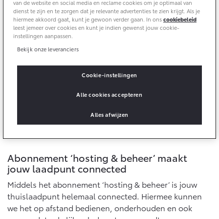
Multimedia
van de website en social media en reclame cookies om je optimaal van
dienst te zijn en te zorgen dat je relevante advertenties te zien krijgt. Als je
Connected check
hiermee akkoord gaat, kunt je gewoon verder gaan. In ons
cookiebeleid
Navigatie updates
leest jemeer over cookies en kunt je indien gewenst jouw cookie-
bZ4X
bZ4X Touring
instellingen aanpassen.
BATTERIJ-ELEKTRISCH
BATTERIJ-ELEKTRISCH
Bekijk onze leveranciers
Cookie-instellingen
Alle cookies accepteren
Vanaf € 39.995,-
Vanaf € 48.995,-
Alles afwijzen
Mirai
Proace City (excl. BTW)
WATERSTOF-ELEKTRISCH
OOK ALS BATTERIJ-
Abonnement ‘hosting & beheer’ maakt
ELEKTRISCH
jouw laadpunt connected
Middels het abonnement ‘hosting & beheer’ is jouw
thuislaadpunt helemaal connected. Hiermee kunnen
we het op afstand bedienen, onderhouden en ook