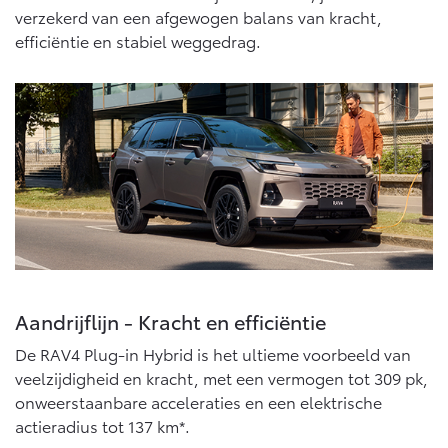
Vanaf € 76.695,-
Vanaf € 27.945,-
verzekerd van een afgewogen balans van kracht,
efficiëntie en stabiel weggedrag.
Proace (excl. BTW)
Proace Verso
OOK ALS BATTERIJ-
BATTERIJ-ELEKTRISCH
ELEKTRISCH
Vanaf € 37.500,-
Vanaf € 55.950,-
Proace Max (excl. BTW)
Hilux (excl. BTW)
Aandrijflijn - Kracht en efficiëntie
OOK ALS BATTERIJ-
OOK ALS BATTERIJ-
ELEKTRISCH
ELEKTRISCH
De RAV4 Plug-in Hybrid is het ultieme voorbeeld van
veelzijdigheid en kracht, met een vermogen tot 309 pk,
onweerstaanbare acceleraties en een elektrische
actieradius tot 137 km*.