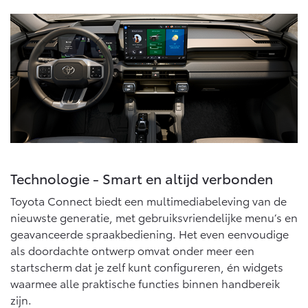
Vanaf € 46.301,-
Vanaf € 56.570,-
Land Cruiser (excl. BTW)
Vanaf € 89.986,-
Technologie - Smart en altijd verbonden
Toyota Connect biedt een multimediabeleving van de
nieuwste generatie, met gebruiksvriendelijke menu’s en
geavanceerde spraakbediening. Het even eenvoudige
als doordachte ontwerp omvat onder meer een
startscherm dat je zelf kunt configureren, én widgets
waarmee alle praktische functies binnen handbereik
zijn.