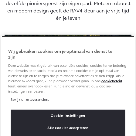
10 jaar batterijgarantie
cyclus, conform algemeen geldende wetgeving.
dezelfde pioniersgeest zijn eigen pad. Meteen robuust
Energie en slim laden
en modern design geeft de RAV4 kleur aan je vrije tijd
Toyota fabrieksgarantie
Corolla Cross
Toyota C-HR
én je leven
Bedrijfswagens
HYBRIDE
OOK ALS PLUG-IN
HYBRIDE
Verzekeren
Onderdelen & Accessoires
Bedrijfswagens op maat
Toyota Autoverzekering
Financieren of leasen
Onderdelen
Wij gebruiken cookies om je optimaal van dienst te
Toyota Hybride Autoverzekering
Verzekeren
Accessoires
zijn
Vanaf € 39.995,-
Vanaf € 36.495,-
Banden
Deze website maakt gebruik van essentiële cookies, cookies ter verbetering
van de website en social media en reclame cookies om je optimaal van
dienst te zijn en te zorgen dat je relevante advertenties te zien krijgt. Als je
hiermee akkoord gaat, kunt je gewoon verder gaan. In ons
cookiebeleid
Connected
Toyota C-HR+
RAV4
leest jemeer over cookies en kunt je indien gewenst jouw cookie-
BATTERIJ-ELEKTRISCH
PLUG-IN HYBRIDE
instellingen aanpassen.
Bekijk onze leveranciers
Connected Services
MyToyota login
Cookie-instellingen
MyToyota App
Design - Robuuste SUV met een eigentijdse,
dynamische uitstraling
Abonnementen
Alle cookies accepteren
Vanaf € 37.995,-
Vanaf € 49.995,-