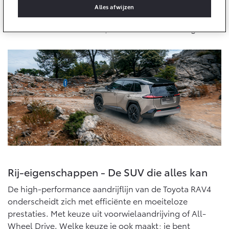
Multimedia
De nieuwe RAV4 is gemaakt voor mensen die durven op
Alles afwijzen
Connected check
te vallen. Hij combineert de kracht en uitstraling van
een SUV met een modern, onderscheidend design.
Navigatie updates
bZ4X
bZ4X Touring
BATTERIJ-ELEKTRISCH
BATTERIJ-ELEKTRISCH
Vanaf € 39.995,-
Vanaf € 48.995,-
Mirai
Proace City (excl. BTW)
WATERSTOF-ELEKTRISCH
OOK ALS BATTERIJ-
ELEKTRISCH
Rij-eigenschappen - De SUV die alles kan
De high-performance aandrijflijn van de Toyota RAV4
onderscheidt zich met efficiënte en moeiteloze
prestaties. Met keuze uit voorwielaandrijving of All-
Wheel Drive. Welke keuze je ook maakt; je bent