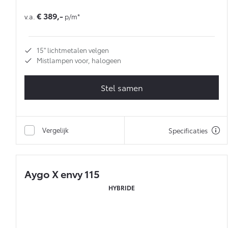
€ 389,-
v.a.
p/m*
15'' lichtmetalen velgen
Mistlampen voor, halogeen
Stel samen
Vergelijk
Specificaties
Aygo X envy 115
HYBRIDE