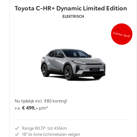
Toyota C-HR+ Dynamic Limited Edition
ELEKTRISCH
Unieke deal!
Nu tijdelijk incl. €80 korting!
€ 499,-
v.a.
p/m*
Range WLTP: tot 456km
18'' bi-tone lichtmetalen velgen