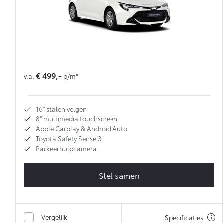
€ 499,-
v.a.
p/m*
16'' stalen velgen
8'' multimedia touchscreen
Apple Carplay & Android Auto
Toyota Safety Sense 3
Parkeerhulpcamera
Stel samen
Vergelijk
Specificaties