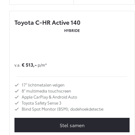
Toyota C-HR Active 140
HYBRIDE
€ 513,-
v.a.
p/m*
17'' lichtmetalen velgen
8'' multimedia touchscreen
Apple CarPlay & Android Auto
Toyota Safety Sense 3
Blind Spot Monitor (BSM); dodehoekdetectie
Stel samen