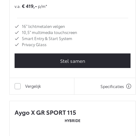
€ 419,-
v.a.
p/m*
16'' lichtmetalen velgen
10,5'' multimedia touchscreen
Smart Entry & Start System
Privacy Glass
Stel samen
Vergelijk
Specificaties
Aygo X GR SPORT 115
HYBRIDE