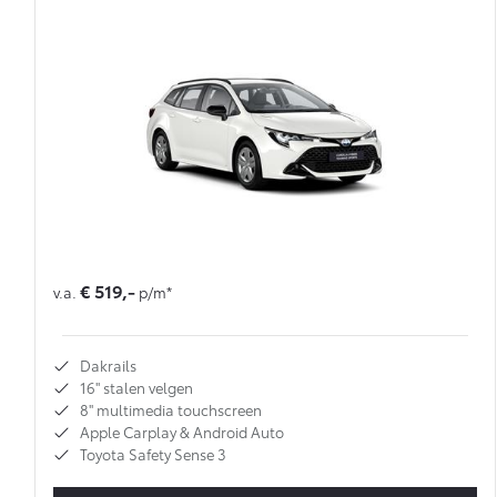
€ 519,-
v.a.
p/m*
Dakrails
16'' stalen velgen
8'' multimedia touchscreen
Apple Carplay & Android Auto
Toyota Safety Sense 3