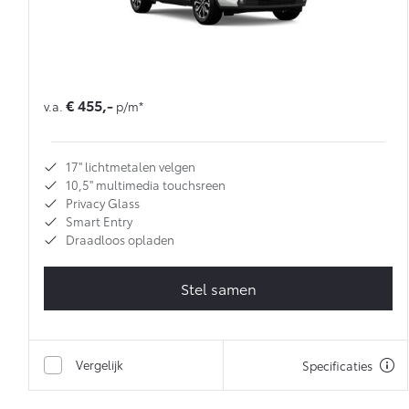
€ 455,-
v.a.
p/m*
17'' lichtmetalen velgen
10,5'' multimedia touchsreen
Privacy Glass
Smart Entry
Draadloos opladen
Stel samen
Vergelijk
Specificaties