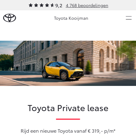
9,2
4.768 beoordelingen
Toyota Kooijman
Over Ons
Modellen
Ons bedrijf
Occasions
Ons bedrijf
Aygo X
Yaris
Contact en Route
HYBRIDE
HYBRIDE
Vacatures
Nieuws & Acties
Klantbeoordelingen
Toyota Private lease
Onderhoud
Vanaf € 23.750,-
Vanaf € 27.195,-
Rijd een nieuwe Toyota vanaf € 319,- p/m*
Diensten
Service & Onderhoud