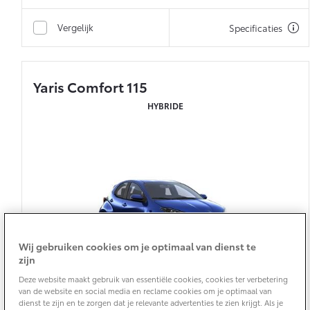
Vanaf € 76.695,-
Vanaf € 27.945,-
Vergelijk
Specificaties
Proace (excl. BTW)
Proace Verso
OOK ALS BATTERIJ-
BATTERIJ-ELEKTRISCH
ELEKTRISCH
Yaris Comfort 115
HYBRIDE
Vanaf € 37.500,-
Vanaf € 55.950,-
Proace Max (excl. BTW)
Hilux (excl. BTW)
OOK ALS BATTERIJ-
OOK ALS BATTERIJ-
ELEKTRISCH
ELEKTRISCH
Wij gebruiken cookies om je optimaal van dienst te
zijn
Deze website maakt gebruik van essentiële cookies, cookies ter verbetering
van de website en social media en reclame cookies om je optimaal van
dienst te zijn en te zorgen dat je relevante advertenties te zien krijgt. Als je