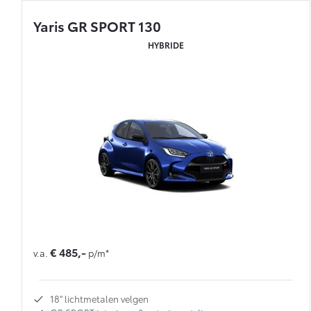
Yaris GR SPORT 130
HYBRIDE
€ 485,-
v.a.
p/m*
18'' lichtmetalen velgen