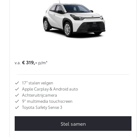
Multimedia
Connected check
Navigatie updates
bZ4X
bZ4X Touring
BATTERIJ-ELEKTRISCH
BATTERIJ-ELEKTRISCH
€ 319,-
v.a.
p/m*
Vanaf € 39.995,-
Vanaf € 48.995,-
17'' stalen velgen
Apple Carplay & Android auto
Mirai
Proace City (excl. BTW)
WATERSTOF-ELEKTRISCH
OOK ALS BATTERIJ-
Achteruitrijcamera
ELEKTRISCH
9" multimedia touchscreen
Toyota Safety Sense 3
Stel samen