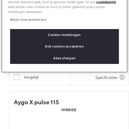
€ 359,-
v.a.
p/m*
hiermee akkoord gaat, kunt je gewoon verder gaan. In ons
cookiebeleid
Vanaf € 46.301,-
Vanaf € 56.570,-
leest jemeer over cookies en kunt je indien gewenst jouw cookie-
instellingen aanpassen.
Bekijk onze leveranciers
15'' stalen velgen
Land Cruiser (excl. BTW)
9'' multimedia touchscreen
Achteruitrijcamera
Cookie-instellingen
Multimedia, draadloze smartphone integratie
Alle cookies accepteren
Stel samen
Alles afwijzen
Vanaf € 89.986,-
Vergelijk
Specificaties
Aygo X pulse 115
HYBRIDE