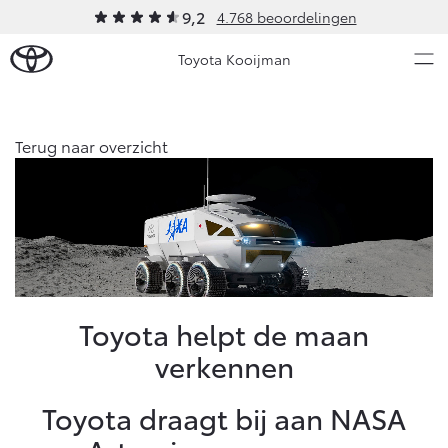
9,2
4.768 beoordelingen
Toyota Kooijman
Over Ons
Terug naar overzicht
Modellen
Ons bedrijf
Occasions
Ons bedrijf
Aygo X
Yaris
Contact en Route
HYBRIDE
HYBRIDE
Vacatures
Nieuws & Acties
Toyota helpt de maan
Klantbeoordelingen
verkennen
Onderhoud
Toyota draagt bij aan NASA
Vanaf € 23.750,-
Vanaf € 27.195,-
Diensten
Service & Onderhoud