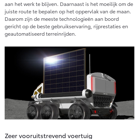
Vanaf € 76.695,-
Vanaf € 27.945,-
aan het werk te blijven. Daarnaast is het moeilijk om de
juiste route te bepalen op het oppervlak van de maan.
Daarom zijn de meeste technologieën aan boord
Proace (excl. BTW)
Proace Verso
gericht op de beste gebruikservaring, rijprestaties en
OOK ALS BATTERIJ-
BATTERIJ-ELEKTRISCH
geautomatiseerd terreinrijden.
ELEKTRISCH
Vanaf € 37.500,-
Vanaf € 55.950,-
Proace Max (excl. BTW)
Hilux (excl. BTW)
OOK ALS BATTERIJ-
OOK ALS BATTERIJ-
ELEKTRISCH
ELEKTRISCH
Zeer vooruitstrevend voertuig