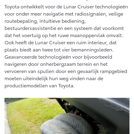
Vanaf € 46.301,-
Vanaf € 56.570,-
Toyota ontwikkelt voor de Lunar Cruiser technologieën
voor onder meer navigatie met radiosignalen, veilige
routebepaling, intuïtieve bediening,
Land Cruiser (excl. BTW)
bestuurdersassistentie en een systeem dat voorkomt
dat het voertuig op het ruwe maanoppervlak omvalt.
Ook heeft de Lunar Cruiser een ruim interieur, dat
plaats biedt aan twee tot vier bemanningsleden.
Geavanceerde technologieën voor bijvoorbeeld
navigeren door onherbergzaam terrein en het
vervoeren van spullen door een gevaarlijk rampgebied
Vanaf € 89.986,-
moeten uiteindelijk hun weg vinden naar de
productiemodellen van Toyota.