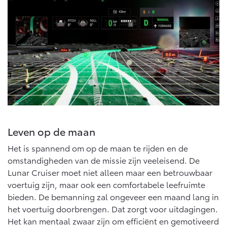
Multimedia
Connected check
Navigatie updates
bZ4X
bZ4X Touring
BATTERIJ-ELEKTRISCH
BATTERIJ-ELEKTRISCH
Vanaf € 39.995,-
Vanaf € 48.995,-
Leven op de maan
Het is spannend om op de maan te rijden en de
Mirai
Proace City (excl. BTW)
WATERSTOF-ELEKTRISCH
OOK ALS BATTERIJ-
omstandigheden van de missie zijn veeleisend. De
ELEKTRISCH
Lunar Cruiser moet niet alleen maar een betrouwbaar
voertuig zijn, maar ook een comfortabele leefruimte
bieden. De bemanning zal ongeveer een maand lang in
het voertuig doorbrengen. Dat zorgt voor uitdagingen.
Het kan mentaal zwaar zijn om efficiënt en gemotiveerd