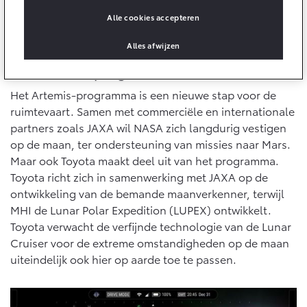
10 jaar batterijgarantie
Energie en slim laden
Alle cookies accepteren
Toyota fabrieksgarantie
Corolla Cross
Toyota C-HR
Bedrijfswagens
Alles afwijzen
HYBRIDE
OOK ALS PLUG-IN
HYBRIDE
Verzekeren
Het Artemis-programma
Onderdelen & Accessoires
Bedrijfswagens op maat
Het Artemis-programma is een nieuwe stap voor de
Toyota Autoverzekering
Financieren of leasen
Onderdelen
ruimtevaart. Samen met commerciële en internationale
Toyota Hybride Autoverzekering
Verzekeren
Accessoires
partners zoals JAXA wil NASA zich langdurig vestigen
Vanaf € 39.995,-
Vanaf € 36.495,-
op de maan, ter ondersteuning van missies naar Mars.
Banden
Maar ook Toyota maakt deel uit van het programma.
Toyota richt zich in samenwerking met JAXA op de
ontwikkeling van de bemande maanverkenner, terwijl
Connected
Toyota C-HR+
RAV4
BATTERIJ-ELEKTRISCH
PLUG-IN HYBRIDE
MHI de Lunar Polar Expedition (LUPEX) ontwikkelt.
Toyota verwacht de verfijnde technologie van de Lunar
Connected Services
Cruiser voor de extreme omstandigheden op de maan
MyToyota login
uiteindelijk ook hier op aarde toe te passen.
MyToyota App
Abonnementen
Vanaf € 37.995,-
Vanaf € 49.995,-