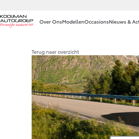
Over Ons
Modellen
Occasions
Nieuws & Act
Ons bedrijf
Aygo X
Terug naar overzicht
HYBRIDE
Ons bedrijf
Contact en
Route
Vacatures
Vanaf € 23.750,-
Klantbeoordelingen
Corolla Hatchback
HYBRIDE