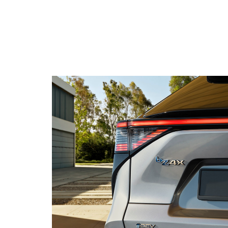
Vanaf € 76.695,-
Proace Max (excl.
BTW)
OOK ALS BATTERIJ-
ELEKTRISCH
Vanaf € 46.301,-