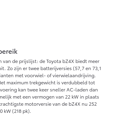
anaf € 55.950,-
bereik
en van de prijslijst: de Toyota bZ4X biedt meer
 Zo zijn er twee batterijversies (57,7 en 73,1
nten met voorwiel- of vierwielaandrijving.
Het maximum trekgewicht is verdubbeld tot
tvoering kan twee keer sneller AC-laden dan
melijk met een vermogen van 22 kW in plaats
 krachtigste motorversie van de bZ4X nu 252
60 kW (218 pk).