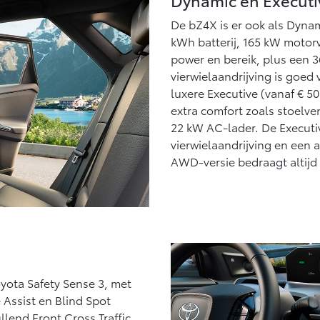
De bZ4X is er ook als Dynami
kWh batterij, 165 kW motor
power en bereik, plus een
vierwielaandrijving is goed
luxere Executive (vanaf € 50
extra comfort zoals stoelven
22 kW AC-lader. De Execut
vierwielaandrijving en een 
AWD-versie bedraagt altijd 
yota Safety Sense 3, met
 Assist en Blind Spot
lend Front Cross Traffic