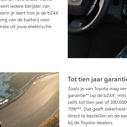
eert iedere berijder van
arin je leert hoe je de bZ4X
ng van de batterij voor
male uit jouw elektrische
Tot tien jaar garanti
Zoals je van Toyota mag verw
garantie** op de bZ4X, mits
zelfs tot tien jaar of 300.0
70%***. Dat geeft zekerheid
direct te bestellen en de 
bij de Toyota-dealers.