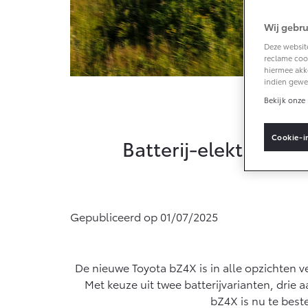
Wij gebru
Vanaf € 33.495,-
Deze website
reclame cook
Toyota C-HR+
hiermee akk
BATTERIJ-ELEKTRISCH
indien gewe
De n
Bekijk onze 
Cookie-i
Batterij-elektrische 
Vanaf € 37.995,-
Mirai
Gepubliceerd op 01/07/2025
WATERSTOF-
ELEKTRISCH
De nieuwe Toyota bZ4X is in alle opzichten ver
Met keuze uit twee batterijvarianten, drie 
bZ4X is nu te best