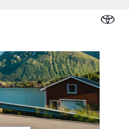
Plan een proefrit
Schade melden
Contact en
Plan een
Onderdelen &
Oplaadservice
Bedrijfswagens
Route
proefrit
rban Cruiser
Accessoires
ATTERIJ-ELEKTRISCH
Vraag een brochure aan
Werkplaatsafspraak
lan
l Lease
Thuislaadpakketten
Bedrijfswagens op
Vraag een
maken
Onderdelen
maat
brochure
nal Lease
Laadpas
aan
Accessoires
Financieren of
Bekijk de verwachte
Energie en slim
Contact en
modellen
leasen
Route
Banden
laden
Contact en
Verzekeren
anaf € 32.995,-
Route
oyota C-HR
OK ALS PLUG-IN
YBRIDE