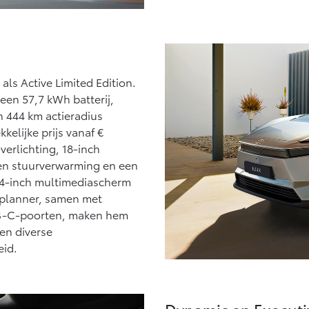
als Active Limited Edition.
 een 57,7 kWh batterij,
 444 km actieradius
kkelijke prijs vanaf €
verlichting, 18-inch
 en stuurverwarming en een
 14-inch multimediascherm
eplanner, samen met
SB-C-poorten, maken hem
 en diverse
eid.
Dynamic en Executi