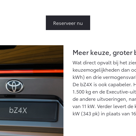
Vanaf € 27.945,-
Vanaf € 37.500,-
V
Hilux (excl. BTW)
Land Cruiser (excl.
OOK ALS BATTERIJ-
BTW)
Reserveer nu
ELEKTRISCH
Meer keuze, groter 
Wat direct opvalt bij het zi
Vanaf € 56.570,-
Vanaf € 89.986,-
keuzemogelijkheden dan ooit.
kWh) en drie vermogensvaria
De bZ4X is ook capabeler. 
1.500 kg en de Executive-ui
de andere uitvoeringen, na
van 11 kW. Verder levert de
kW (343 pk) in plaats van 1