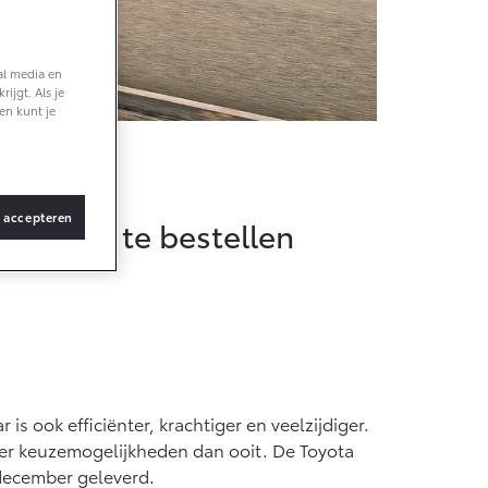
anaf € 36.495,-
al media en
ijgt. Als je
Z4X Touring
en kunt je
ATTERIJ-ELEKTRISCH
ekend
s accepteren
er direct te bestellen
anaf € 48.995,-
roace Verso
ATTERIJ-ELEKTRISCH
is ook efficiënter, krachtiger en veelzijdiger.
 meer keuzemogelijkheden dan ooit. De Toyota
 december geleverd.