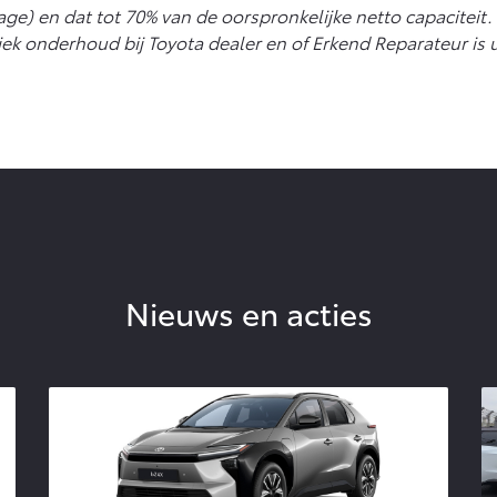
tage) en dat tot 70% van de oorspronkelijke netto capaciteit.
iek onderhoud bij Toyota dealer en of Erkend Reparateur is 
Nieuws en acties