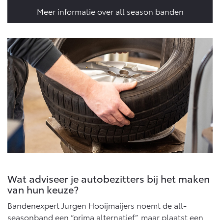
Vanaf € 46.301,-
Vanaf € 56.570,-
Meer informatie over all season banden
Land Cruiser (excl. BTW)
Vanaf € 89.986,-
Wat adviseer je autobezitters bij het maken
van hun keuze?
Bandenexpert Jurgen Hooijmaijers noemt de all-
seasonband een “prima alternatief”, maar plaatst een