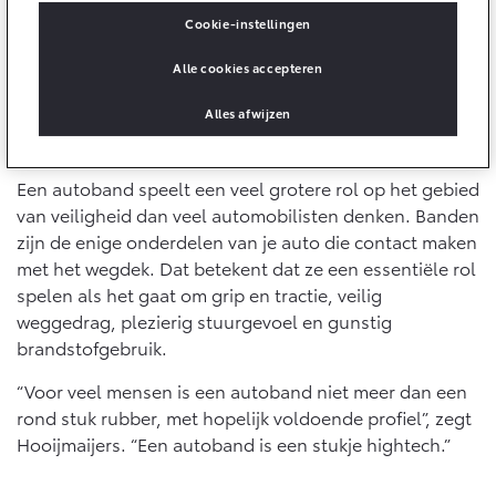
10 jaar batterijgarantie
Energie en slim laden
Cookie-instellingen
Toyota fabrieksgarantie
Corolla Cross
Toyota C-HR
Bedrijfswagens
Alle cookies accepteren
HYBRIDE
OOK ALS PLUG-IN
HYBRIDE
Verzekeren
Onderdelen & Accessoires
Alles afwijzen
Bedrijfswagens op maat
Waarom zijn goede banden belangrijk?
Toyota Autoverzekering
Financieren of leasen
Onderdelen
Een autoband speelt een veel grotere rol op het gebied
Toyota Hybride Autoverzekering
Verzekeren
Accessoires
van veiligheid dan veel automobilisten denken. Banden
Vanaf € 39.995,-
Vanaf € 36.495,-
Banden
zijn de enige onderdelen van je auto die contact maken
met het wegdek. Dat betekent dat ze een essentiële rol
spelen als het gaat om grip en tractie, veilig
Connected
Toyota C-HR+
RAV4
weggedrag, plezierig stuurgevoel en gunstig
BATTERIJ-ELEKTRISCH
PLUG-IN HYBRIDE
brandstofgebruik.
Connected Services
“Voor veel mensen is een autoband niet meer dan een
MyToyota login
rond stuk rubber, met hopelijk voldoende profiel”, zegt
MyToyota App
Hooijmaijers. “Een autoband is een stukje hightech.”
Abonnementen
Vanaf € 37.995,-
Vanaf € 49.995,-