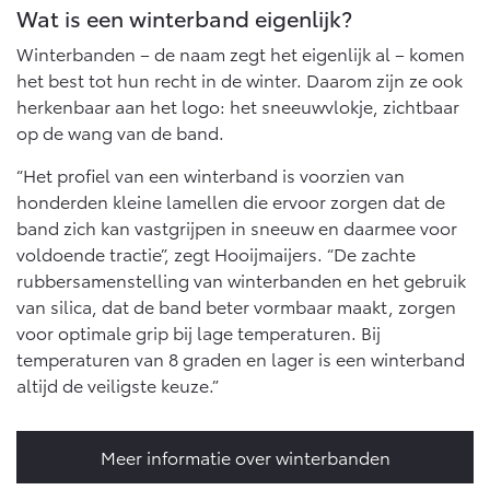
Multimedia
Wat is een winterband eigenlijk?
Connected check
Winterbanden – de naam zegt het eigenlijk al – komen
Navigatie updates
bZ4X
bZ4X Touring
het best tot hun recht in de winter. Daarom zijn ze ook
BATTERIJ-ELEKTRISCH
BATTERIJ-ELEKTRISCH
herkenbaar aan het logo: het sneeuwvlokje, zichtbaar
op de wang van de band.
“Het profiel van een winterband is voorzien van
honderden kleine lamellen die ervoor zorgen dat de
band zich kan vastgrijpen in sneeuw en daarmee voor
Vanaf € 39.995,-
Vanaf € 48.995,-
voldoende tractie”, zegt Hooijmaijers. “De zachte
rubbersamenstelling van winterbanden en het gebruik
van silica, dat de band beter vormbaar maakt, zorgen
Mirai
Proace City (excl. BTW)
voor optimale grip bij lage temperaturen. Bij
WATERSTOF-ELEKTRISCH
OOK ALS BATTERIJ-
ELEKTRISCH
temperaturen van 8 graden en lager is een winterband
altijd de veiligste keuze.”
Meer informatie over winterbanden