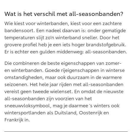
Vanaf € 76.695,-
Vanaf € 27.945,-
Wat is het verschil met all-seasonbanden?
Proace (excl. BTW)
Proace Verso
Wie kiest voor winterbanden, kiest voor een zachtere
OOK ALS BATTERIJ-
BATTERIJ-ELEKTRISCH
bandensoort. Een nadeel daarvan is: onder gematigde
ELEKTRISCH
temperaturen slijt zo’n winterband sneller. Door het
grovere profiel heb je een iets hoger brandstofgebruik.
Er is echter een gulden middenweg: all-seasonbanden.
Die combineren de beste eigenschappen van zomer-
Vanaf € 37.500,-
Vanaf € 55.950,-
en winterbanden. Goede rijeigenschappen in winterse
omstandigheden, maar ook duurzaam in de warmere
seizoenen. Het hele jaar rijden met all-seasonbanden
Proace Max (excl. BTW)
Hilux (excl. BTW)
vereist geen tweede wielenset. En omdat de nieuwste
OOK ALS BATTERIJ-
OOK ALS BATTERIJ-
all-seasonbanden zijn voorzien van het
ELEKTRISCH
ELEKTRISCH
sneeuwvloksymbool, mag je daarmee ’s winters ook
wintersportlanden als Duitsland, Oostenrijk en
Frankrijk in.