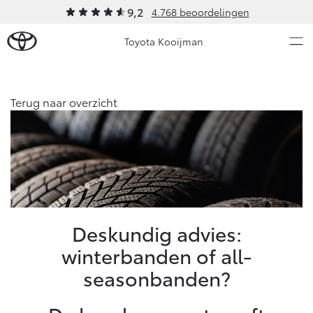
9,2
4.768 beoordelingen
Toyota Kooijman
Over Ons
Terug naar overzicht
Modellen
Ons bedrijf
Occasions
Ons bedrijf
Aygo X
Yaris
Contact en Route
HYBRIDE
HYBRIDE
Vacatures
Nieuws & Acties
Deskundig advies:
Klantbeoordelingen
winterbanden of all-
Onderhoud
seasonbanden?
Vanaf € 23.750,-
Vanaf € 27.195,-
Diensten
Service & Onderhoud