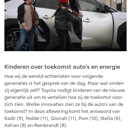
Multimedia
Connected check
Navigatie updates
bZ4X
bZ4X Touring
BATTERIJ-ELEKTRISCH
BATTERIJ-ELEKTRISCH
Vanaf € 39.995,-
Vanaf € 48.995,-
Kinderen over toekomst auto’s en energie
Hoe wij de wereld achterlaten voor volgende
generaties is het gesprek van de dag. Maar wat vinden
Mirai
Proace City (excl. BTW)
zij eigenlijk zelf? Toyota nodigt kinderen van de nieuwe
WATERSTOF-ELEKTRISCH
OOK ALS BATTERIJ-
ELEKTRISCH
generatie uit om te vertellen hoe zij de toekomst voor
zich zien. Welke innovaties zien ze bij de auto’s van de
toekomst? In deze aflevering komt het antwoord van
Kadir (9), Fedde (11), Qionah (11), Pom (10), Stella (6),
Adrian (8) en Rembrandt (8).