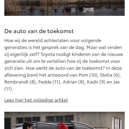
10 jaar batterijgarantie
Energie en slim laden
Toyota fabrieksgarantie
Corolla Cross
Toyota C-HR
Bedrijfswagens
HYBRIDE
OOK ALS PLUG-IN
HYBRIDE
Verzekeren
De auto van de toekomst
Onderdelen & Accessoires
Bedrijfswagens op maat
Hoe wij de wereld achterlaten voor volgende
Toyota Autoverzekering
Financieren of leasen
Onderdelen
generaties is het gesprek van de dag. Maar wat vinden
Toyota Hybride Autoverzekering
Verzekeren
Accessoires
zij eigenlijk zelf? Toyota nodigt kinderen van de nieuwe
Vanaf € 39.995,-
Vanaf € 36.495,-
generatie uit om te vertellen hoe zij de toekomst voor
Banden
zich zien. Hoe werkt de auto van de toekomst? In deze
aflevering komt het antwoord van Pom (10), Stella (6),
Connected
Rembrandt (8), Fedde (11), Adrian (8), Kadir (9) en Jax
Toyota C-HR+
RAV4
BATTERIJ-ELEKTRISCH
PLUG-IN HYBRIDE
(11).
Connected Services
Lees hier het volledige artikel
MyToyota login
MyToyota App
Abonnementen
Vanaf € 37.995,-
Vanaf € 49.995,-