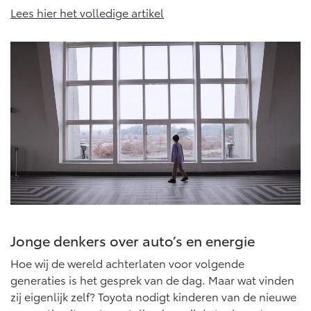
Vanaf € 76.695,-
Vanaf € 27.945,-
Lees hier het volledige artikel
Proace (excl. BTW)
Proace Verso
OOK ALS BATTERIJ-
BATTERIJ-ELEKTRISCH
ELEKTRISCH
Vanaf € 37.500,-
Vanaf € 55.950,-
Proace Max (excl. BTW)
Hilux (excl. BTW)
OOK ALS BATTERIJ-
OOK ALS BATTERIJ-
ELEKTRISCH
ELEKTRISCH
Jonge denkers over auto’s en energie
Hoe wij de wereld achterlaten voor volgende
generaties is het gesprek van de dag. Maar wat vinden
zij eigenlijk zelf? Toyota nodigt kinderen van de nieuwe