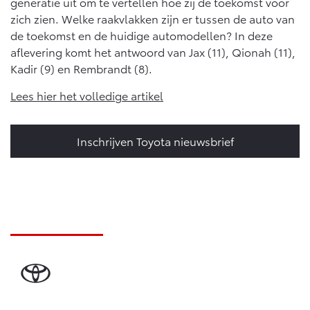
generatie uit om te vertellen hoe zij de toekomst voor
Vanaf € 46.301,-
Vanaf € 56.570,-
zich zien. Welke raakvlakken zijn er tussen de auto van
de toekomst en de huidige automodellen? In deze
aflevering komt het antwoord van Jax (11), Qionah (11),
Land Cruiser (excl. BTW)
Kadir (9) en Rembrandt (8).
Lees hier het volledige artikel
Inschrijven Toyota nieuwsbrief
Vanaf € 89.986,-